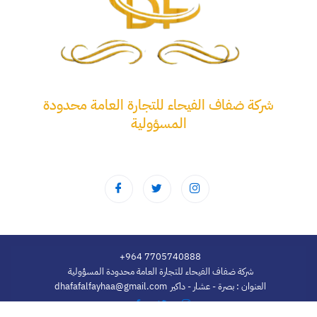
شركة ضفاف الفيحاء للتجارة العامة محدودة
المسؤولية
+964 7705740888
شركة ضفاف الفيحاء للتجارة العامة محدودة المسؤولية
dhafafalfayhaa@gmail.com
العنوان : بصرة - عشار - داكير