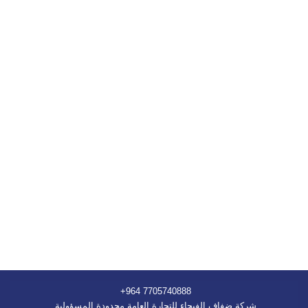
+964 7705740888
شركة ضفاف الفيحاء للتجارة العامة محدودة المسؤولية