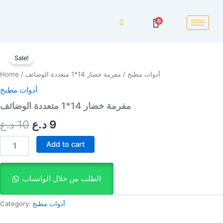
0
مفرمة
Original
Current
خضار
Sale!
14*1
price
price
أدوات مطبخ
/ مفرمة خضار 14*1 متعددة الوضائف
/
Home
متعددة
was:
is:
الوضائف
أدوات مطبخ
quantity
9 د.ع.
10 د.ع.
مفرمة خضار 14*1 متعددة الوضائف
9
د.ع
10
د.ع
Add to cart
الطلب من خلال الواتساب
أدوات مطبخ
Category: