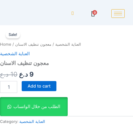
0
معجون
Original
Current
تنظيف
Sale!
price
price
الاسنان
العناية الشخصية
/ معجون تنظيف الاسنان
/
Home
quantity
was:
is:
العناية الشخصية
9 د.ع.
10 د.ع.
معجون تنظيف الاسنان
9
د.ع
10
د.ع
Add to cart
الطلب من خلال الواتساب
العناية الشخصية
Category: