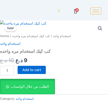
0
كب
Original
Current
كيك
Sale!
price
price
استخدام
استخدام واحد
/ كب كيك استخدام مره واحده
/
Home
مره
was:
is:
واحده
استخدام واحد
quantity
9 د.ع.
10 د.ع.
كب كيك استخدام مره واحده
9
د.ع
10
د.ع
Add to cart
الطلب من خلال الواتساب
استخدام واحد
Category: