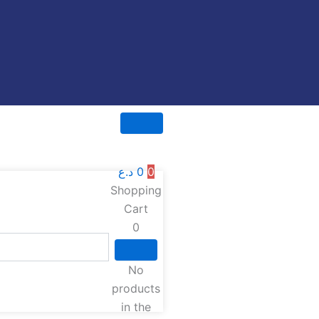
0
0
د.ع
Shopping
Cart
0
No
products
in the