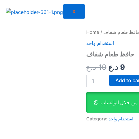
X
حافظ
حافظ طعام شفاف
/
Home
Original
Cur
طعام
استخدام واحد
شفاف
price
pri
quantity
حافظ طعام شفاف
was:
is:
9
د.ع
10
د.ع
10 د.ع.
Add to ca
من خلال الواتساب
استخدام واحد
Category: