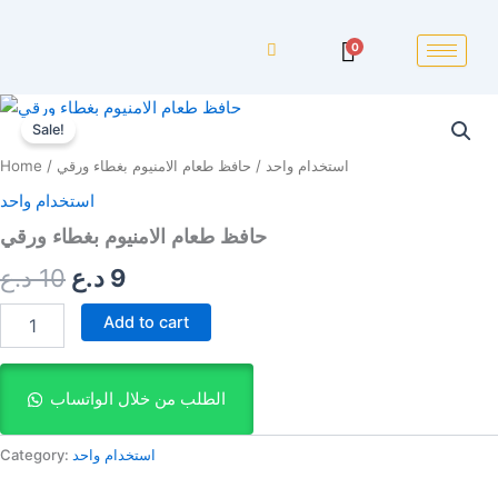
0
حافظ
Original
Current
طعام
Sale!
price
price
الامنيوم
استخدام واحد
/ حافظ طعام الامنيوم بغطاء ورقي
/
Home
بغطاء
was:
is:
ورقي
استخدام واحد
quantity
9 د.ع.
10 د.ع.
حافظ طعام الامنيوم بغطاء ورقي
9
د.ع
10
د.ع
Add to cart
الطلب من خلال الواتساب
استخدام واحد
Category: